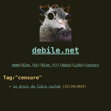
debile.net
Home
|
Blog (En)
|
Blog (Fr)
|
About
|
Links
|
Contact
Tag:"censure"
Le droit de libre coulée
(22/10/2025)